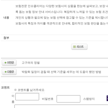
보험전문 인슈클리어는 다양한 보험사의 상품을 한눈에 살펴보고, 보장 내
록 돕는 보험 정보 안내 서비스입니다. 복잡하게 느껴질 수 있는 보험 조
내용
개인의 상황과 필요에 맞는 보험 선택에 참고할 수 있는 기준을 제시합니
보험사의 특징과 차이를 객관적으로 안내해, 합리적인 보험 판단을 돕는 
태
첨부
아
보
험
비
고구려의 정벌
교
사
박람회 일정이 겹칠 때 선택 기준을 세우는 데 도움이 됐던 방법
이
트
코멘트
※ 코멘트를 남겨주세요.
내
이
보
비밀번호
스팸방지
름
험